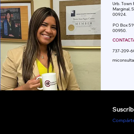
Urb. Town P
Marginal, 
00924.
PO Box 519
00950.
CONTACT
737-209-6
miconsult
Suscríb
Compárten