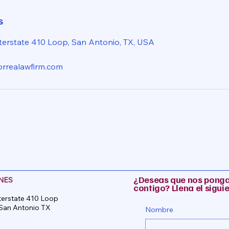
s
terstate 410 Loop, San Antonio, TX, USA
rrealawfirm.com
¿Deseas que nos pong
NES
contigo? Llena el sigui
terstate 410 Loop
 San Antonio TX
Nombre