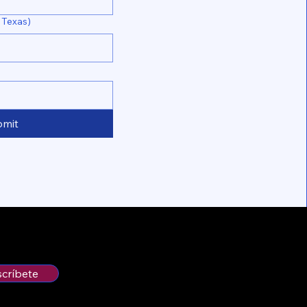
 Texas)
bmit
scríbete