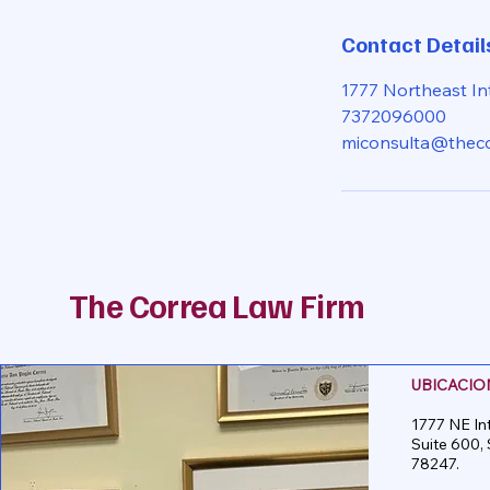
Contact Detail
1777 Northeast In
7372096000
miconsulta@theco
The Correa Law Firm
UBICACIO
1777 NE In
Suite 600,
78247.