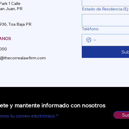
ark 1 Calle
San Juan, PR
Estado de Residencia (Ej:
36, Toa Baja PR
Teléfono
ANOS
000
Su
a@thecorrealawfirm.com
ete y mantente informado con nosotros
Su
os tu correo electrónico