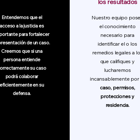
los resultados
Entendemos que el
Nuestro equipo pos
acceso a la justicia es
el conocimiento
portante para fortalecer
necesario para
 presentación de un caso.
identificar el o los
Creemos que si una
remedios legales a l
persona entiende
que califiques y
orrectamente su caso
lucharemos
podrá colaborar
incansablemente por 
eficientemente en su
caso, permisos,
defensa.
protecciones y
residencia.