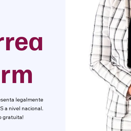
rrea
irm
esenta legalmente
S a nivel nacional.
 gratuita!