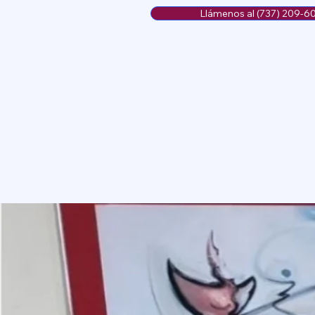
Llámenos al (737) 209-6