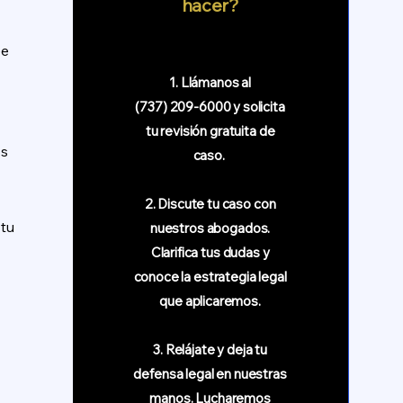
hacer?
ee
1. Llámanos al
(737) 209-6000 y solicita
tu revisión gratuita de
os
caso.
2. Discute tu caso con
tu
nuestros abogados.
Clarifica tus dudas y
conoce la estrategia legal
que aplicaremos.
3. Relájate y deja tu
defensa legal en nuestras
manos. Lucharemos