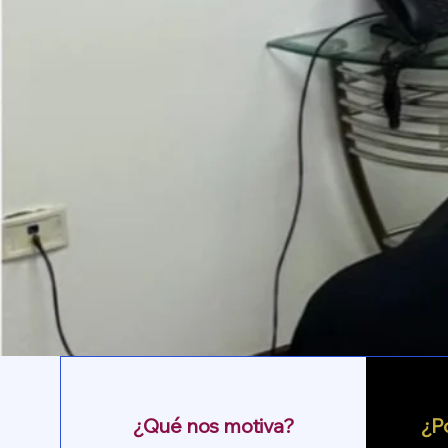
¿Qué nos motiva?
¿P